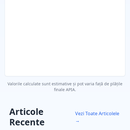
Accept Termenii și Condițiile și Politica de
Confidențialitate
Sunt de acord cu prelucrarea datelor mele
personale conform GDPR și accept termenii și
condițiile serviciului.
Abonare la newsletter (opțional)
Doresc să primesc informații despre actualizări,
noutăți și materiale promoționale.
Valorile calculate sunt estimative și pot varia față de plățile
finale APIA.
Articole
Vezi Toate Articolele
Recente
→